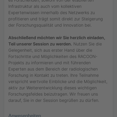
es Forschenden, sowohl von der etablierten
Eine Teilnahmebescheinigung erhalten nur Personen,
Wissenschaft & Fortbildung
Wissenschaft & Fortbildung
Deutscher Röntgenkongresses und 10. Gemeinsamer
die das digitale Modul „RÖKO DIGITAL“ des 105.
Infrastruktur als auch vom kollektiven
CME-Punkte
CME-Punkte
Kongress von DRG und ÖRG gebucht haben oder noch
Deutscher Röntgenkongresses und 10. Gemeinsamer
Themenvielfalt
Nachname *
nachbuchen.
Themenvielfalt
Expertenwissen innerhalb des Netzwerks zu
Kongress von DRG und ÖRG gebucht haben oder noch
Dialog & Interaktion
Dialog & Interaktion
Nachname *
nachbuchen.
profitieren und trägt somit direkt zur Steigerung
Jetzt buchen
Melden Sie sich bitte hier an:
Vorname *
der Forschungsqualität und Innovation bei.
E-Mail-Adresse *
E-Mail-Adresse *
Vorname *
Abschließend möchten wir Sie herzlich einladen,
Nachname *
Datenschutzhinweise
Bitte beachten Sie die
Datenschutzhinweise
.
Teil unserer Session zu werden.
Nutzen Sie die
Nachname *
Jetzt teilnehmen
Gelegenheit, sich aus erster Hand über die
E-Mail-Adresse *
Fortschritte und Möglichkeiten des RACOON-
E-Mail-Adresse *
Projekts zu informieren und mit führenden
Experten aus dem Bereich der radiologischen
Datenschutzhinweise
Bitte beachten Sie die
Datenschutzhinweise
.
Forschung in Kontakt zu treten. Ihre Teilnahme
Jetzt teilnehmen
verspricht wertvolle Einblicke und die Möglichkeit,
aktiv zur Weiterentwicklung dieses wichtigen
Forschungsfeldes beizutragen. Wir freuen uns
darauf, Sie in der Session begrüßen zu dürfen.
Anwesenheiten