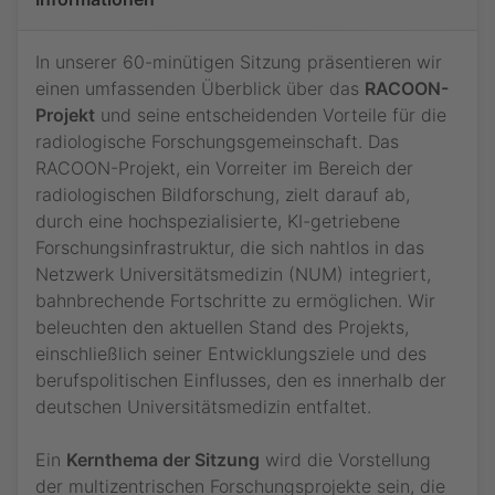
In unserer 60-minütigen Sitzung präsentieren wir
einen umfassenden Überblick über das
RACOON-
Projekt
und seine entscheidenden Vorteile für die
radiologische Forschungsgemeinschaft. Das
RACOON-Projekt, ein Vorreiter im Bereich der
radiologischen Bildforschung, zielt darauf ab,
durch eine hochspezialisierte, KI-getriebene
Forschungsinfrastruktur, die sich nahtlos in das
Netzwerk Universitätsmedizin (NUM) integriert,
bahnbrechende Fortschritte zu ermöglichen. Wir
beleuchten den aktuellen Stand des Projekts,
einschließlich seiner Entwicklungsziele und des
berufspolitischen Einflusses, den es innerhalb der
Jetzt teilnehmen
deutschen Universitätsmedizin entfaltet.
Bitte loggen Sie sich ein, um Ihre Teilnahme an diesem
Webinar zu bestätigen. Sie sind dann vorgemerkt und
Ein
Kernthema der Sitzung
wird die Vorstellung
werden, falls das Webinar innerhalb der nächsten 10
Minuten beginnt, sofort weitergeleitet.
der multizentrischen Forschungsprojekte sein, die