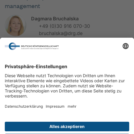
management
Dagmara Bruchalska
+49 (0)30 916 070-30
bruchalska@drg.de
Iris Büchner
+49 (0)30 916 070-34
buechner@drg.de