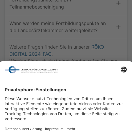
Teilnahmebescheinigung
Wann werden meine Fortbildungspunkte an
die Landesärztekammer weitergeleitet?
Weitere Fragen finden Sie in unserer
RÖKO
DIGITAL 2024-FAQ
.
Werden Sie auch dort nicht fündig, rufen Sie uns
gern via
030 - 916 070 - 66
an oder schreiben
Sie eine E-Mail an
kongress@drg.de
.