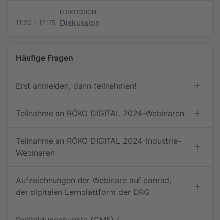
Datenschutzhinweise
DISKUSSION
Bitte beachten Sie die
Datenschutzhinweise
.
Diskussion
11:50 - 12:15
Jetzt teilnehmen
Häufige Fragen
Erst anmelden, dann teilnehmen!
Teilnahme an RÖKO DIGITAL 2024-Webinaren
Teilnahme an RÖKO DIGITAL 2024-Industrie-
Webinaren
Aufzeichnungen der Webinare auf conrad,
der digitalen Lernplattform der DRG
Fortbildungspunkte (CME) /