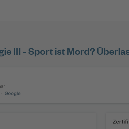
gie III - Sport ist Mord? Über
ar
·
Google
Zertif