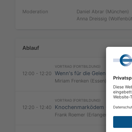
Bitte loggen S
Moderation
Daniel Abrar (München)
Webinar zu be
werden, falls 
Anna Dreissig (Wolfenbüt
Minuten beginn
Kongresstei
Findet das Web
kommen Sie ku
Als Teilnehme
am Webinar te
Röntgenkongr
von DRG und Ö
Ablauf
dieser Industr
Jetzt teiln
VORTRAG (FORTBILDUNG)
Bitte loggen S
Wenn's für die Gelenke zu viel 
12:00 - 12:20
Webinar zu be
werden, falls 
Miriam Frenken (Essen)
Minuten beginn
Findet das Web
kommen Sie ku
VORTRAG (FORTBILDUNG)
am Webinar te
Knochenmarködem - Überlastu
12:20 - 12:40
Frank Roemer (Erlangen)
RadiSSO