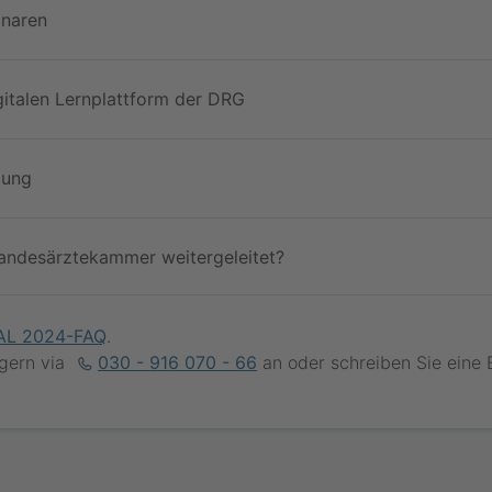
inaren
gitalen Lernplattform der DRG
gung
andesärztekammer weitergeleitet?
AL 2024-FAQ
.
 gern via
030 - 916 070 - 66
an oder schreiben Sie eine 