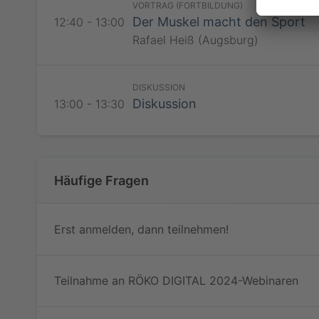
VORTRAG (FORTBILDUNG)
Der Muskel macht den Sport
12:40 - 13:00
Rafael Heiß (Augsburg)
RadiSSO
DISKUSSION
Diskussion
13:00 - 13:30
RadiSSO
Häufige Fragen
Erst anmelden, dann teilnehmen!
Teilnahme an RÖKO DIGITAL 2024-Webinaren