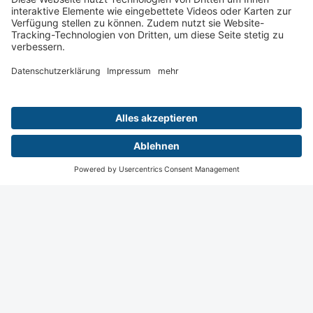
Vorname *
Nachname *
Nachname *
E-Mail-Adresse *
E-Mail-Adresse *
Datenschutzhinweise
Bitte beachten Sie die
Datenschutzhinweise
.
Jetzt teilnehmen
Wiesbaden
Digital
Menü
Teilnahme
Login
Startseite
Kontakt
Impressum
Datenschutz
Privatsphäre Einstellungen
© 2026 Deutsche Röntgengesellschaft e.V., Berlin.