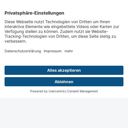
Podiumsdiskussion
Joachim Lotz (Göttingen) / Johannes Wessling
(Münster) / Hermann Helmberger (München) /
Erika Raab (Groß-Gerau)
Wiesbaden
Digital
Menü
Teilnahme
Login
Startseite
Kontakt
Impressum
Datenschutz