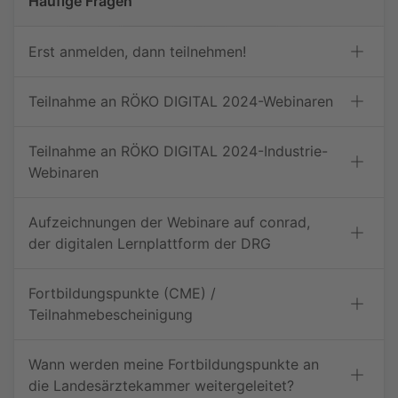
Häufige Fragen
Zielsetzung
Erst anmelden, dann teilnehmen!
Evaluation von Sicherheit, technischem Erfolg und
Langzeitwirksamkeit des Viabahn-Stentgrafts (SG)
Teilnahme an RÖKO DIGITAL 2024-Webinaren
bei der notfälligen endovaskulären Behandlung
von arteriellen Gefäßverletzungen.
Teilnahme an RÖKO DIGITAL 2024-Industrie-
Material und Methoden
Webinaren
Wir führten eine retrospektive single-center-
Analyse von Patienten durch, die zwischen 2015
Aufzeichnungen der Webinare auf conrad,
und 2020 eine Notfall-Endovaskuläre Therapie
der digitalen Lernplattform der DRG
(EVT) mit dem Viabahn-Stentgraft erhielten.
Indikation, Zielgefäß, intraoperative
Komplikationen, technischer und klinischer Erfolg
Fortbildungspunkte (CME) /
sowie schwerwiegende unerwünschte Ereignisse
Teilnahmebescheinigung
nach 30 Tagen wurden untersucht. Primäre und
sekundäre Offenheitsrate wurden mittels Kaplan-
Wann werden meine Fortbildungspunkte an
Meier-Analyse beurteilt.
die Landesärztekammer weitergeleitet?