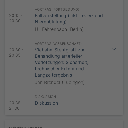
E-Mail-Adresse *
E-Mail-Adresse *
Vorname *
VORTRAG (FORTBILDUNG)
Fallvorstellung (inkl. Leber- und
20:15 -
Nachname *
Datenschutzhinweise
Bitte beachten Sie die
Datenschutzhinweise
.
20:30
Nierenblutung)
Nachname *
Jetzt teilnehmen
Uli Fehrenbach (Berlin)
E-Mail-Adresse *
E-Mail-Adresse *
VORTRAG (WISSENSCHAFT)
Viabahn-Stentgraft zur
20:30 -
Datenschutzhinweise
20:35
Bitte beachten Sie die
Datenschutzhinweise
.
Behandlung arterieller
Jetzt teilnehmen
Verletzungen: Sicherheit,
technischer Erfolg und
Langzeitergebnis
Jan Brendel (Tübingen)
DISKUSSION
Diskussion
20:35 -
21:00