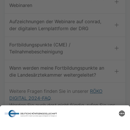
Webinaren
Aufzeichnungen der Webinare auf conrad,
der digitalen Lernplattform der DRG
Fortbildungspunkte (CME) /
Teilnahmebescheinigung
Wann werden meine Fortbildungspunkte an
die Landesärztekammer weitergeleitet?
Weitere Fragen finden Sie in unserer
RÖKO
DIGITAL 2024-FAQ
.
Werden Sie auch dort nicht fündig, rufen Sie uns
gern via
030 - 916 070 - 66
an oder schreiben
Sie eine E-Mail an
kongress@drg.de
.