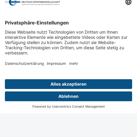
Hands-On 6
17:40 -
18:15
Wiesbaden
Digital
Menü
Teilnahme
Login