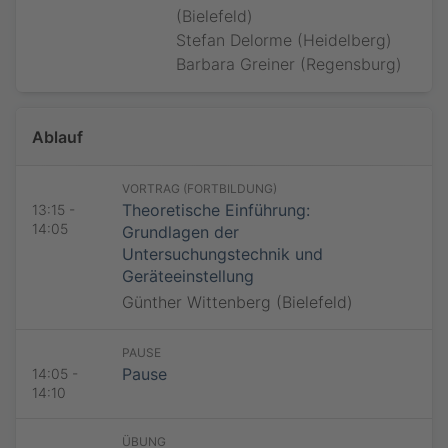
Datenschutzhinweise
Bitte beachten Sie die
Datenschutzhinweise
.
(Bielefeld)
Nachname *
Jetzt teilnehmen
Stefan Delorme (Heidelberg)
E-Mail-Adresse *
Barbara Greiner (Regensburg)
E-Mail-Adresse *
Datenschutzhinweise
Ablauf
Bitte beachten Sie die
Datenschutzhinweise
.
Jetzt teilnehmen
VORTRAG (FORTBILDUNG)
Theoretische Einführung:
13:15 -
14:05
Grundlagen der
Untersuchungstechnik und
Geräteeinstellung
Günther Wittenberg (Bielefeld)
PAUSE
Pause
14:05 -
14:10
ÜBUNG