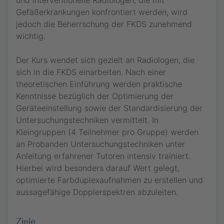
und interventionelle Radiologen, die mit
Gefäßerkrankungen konfrontiert werden, wird
jedoch die Beherrschung der FKDS zunehmend
wichtig.
Der Kurs wendet sich gezielt an Radiologen, die
sich in die FKDS einarbeiten. Nach einer
theoretischen Einführung werden praktische
Kenntnisse bezüglich der Optimierung der
Jetzt teilnehmen
Geräteeinstellung sowie der Standardisierung der
Untersuchungstechniken vermittelt. In
Bitte loggen Sie sich ein, um Ihre Teilnahme an diesem
Webinar zu bestätigen. Sie sind dann vorgemerkt und
Kleingruppen (4 Teilnehmer pro Gruppe) werden
werden, falls das Webinar innerhalb der nächsten 10
an Probanden Untersuchungstechniken unter
Minuten beginnt, sofort weitergeleitet.
Anleitung erfahrener Tutoren intensiv trainiert.
Findet das Webinar zu einem späteren Zeitpunkt statt,
kommen Sie kurz vor Beginn des Webinars erneut, um am
Kongressteilnehmer.
Hierbei wird besonders darauf Wert gelegt,
Webinar teilzunehmen.
optimierte Farbduplexaufnahmen zu erstellen und
RadiSSO-Login
Als Teilnehmer am RÖKO DIGITAL des 105. Deutscher
Röntgenkongresses und 10. Gemeinsamer Kongress von
aussagefähige Dopplerspektren abzuleiten.
DRG und ÖRG loggen Sie sich bitte ein, um an dieser
Ohne Buchung.
Industrie­veranstaltung teilzunehmen.
RadiSSO-Login
Ziele
Jetzt teilnehmen
Sie können an dieser Veranstaltung auch ohne Buchung