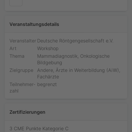
Veranstaltungsdetails
Veranstalter
Deutsche Röntgengesellschaft e.V.
Art
Workshop
Thema
Mammadiagnostik, Onkologische
Bildgebung
Zielgruppe
Andere, Ärzte in Weiterbildung (AiW),
Fachärzte
Teilnehmer­
begrenzt
zahl
Jetzt teilnehmen
Bitte loggen Sie sich ein, um Ihre Teilnahme an diesem
Webinar zu bestätigen. Sie sind dann vorgemerkt und
Zertifizierungen
werden, falls das Webinar innerhalb der nächsten 10
Minuten beginnt, sofort weitergeleitet.
Findet das Webinar zu einem späteren Zeitpunkt statt,
3 CME Punkte Kategorie C
kommen Sie kurz vor Beginn des Webinars erneut, um am
Kongressteilnehmer.