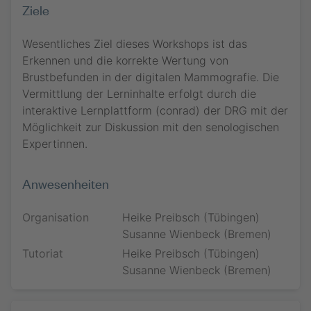
Themenvielfalt
Ziele
Kongress von DRG und ÖRG gebucht haben oder noch
Dialog & Interaktion
Dialog & Interaktion
Nachname *
nachbuchen.
Jetzt buchen
Melden Sie sich bitte hier an:
Vorname *
E-Mail-Adresse *
Wesentliches Ziel dieses Workshops ist das
E-Mail-Adresse *
Vorname *
Erkennen und die korrekte Wertung von
Brustbefunden in der digitalen Mammografie. Die
Nachname *
Datenschutzhinweise
Bitte beachten Sie die
Datenschutzhinweise
.
Vermittlung der Lerninhalte erfolgt durch die
Nachname *
Jetzt teilnehmen
interaktive Lernplattform (conrad) der DRG mit der
E-Mail-Adresse *
Möglichkeit zur Diskussion mit den senologischen
E-Mail-Adresse *
Expertinnen.
Datenschutzhinweise
Bitte beachten Sie die
Datenschutzhinweise
.
Anwesenheiten
Jetzt teilnehmen
Organisation
Heike Preibsch (Tübingen)
Susanne Wienbeck (Bremen)
Tutoriat
Heike Preibsch (Tübingen)
Susanne Wienbeck (Bremen)