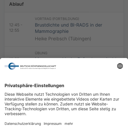
Ablauf
VORTRAG (FORTBILDUNG)
Brustdichte und BI-RADS in der
12:45 -
12:55
Mammographie
Heike Preibsch (Tübingen)
ÜBUNG
Mammographische Befundung mit
12:55 -
14:15
der interaktiven Lernplattform
conrad