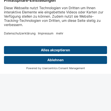
Vorname *
Nachname *
Nachname *
E-Mail-Adresse *
E-Mail-Adresse *
Datenschutzhinweise
Bitte beachten Sie die
Datenschutzhinweise
.
Jetzt teilnehmen
Wiesbaden
Digital
Menü
Teilnahme
Login
Startseite
Kontakt
Impressum
Datenschutz
Privatsphäre Einstellungen